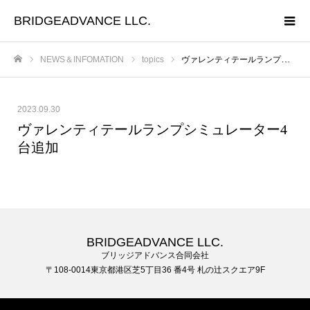
BRIDGEADVANCE LLC.
NEWS＆INFOMATION
topics
ヴァレンティテールランプシミュレーター4台追加
ホーム
2023.09.30
ヴァレンティテールランプシミュレーター4
台追加
BRIDGEADVANCE LLC.
ブリッジアドバンス合同会社
〒108-0014東京都港区芝5丁目36 番4号 札の辻スクエア9F