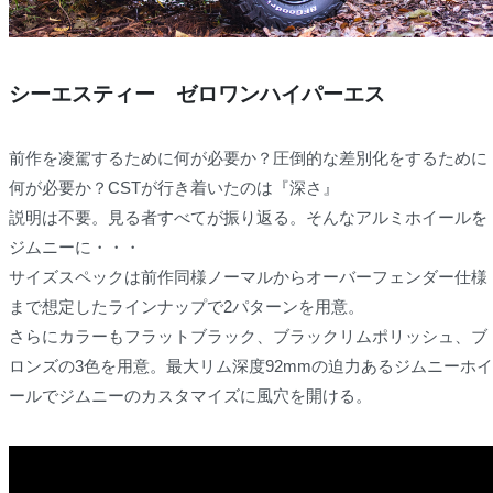
シーエスティー ゼロワンハイパーエス
前作を凌駕するために何が必要か？圧倒的な差別化をするために
何が必要か？CSTが行き着いたのは『深さ』
説明は不要。見る者すべてが振り返る。そんなアルミホイールを
ジムニーに・・・
サイズスペックは前作同様ノーマルからオーバーフェンダー仕様
まで想定したラインナップで2パターンを用意。
さらにカラーもフラットブラック、ブラックリムポリッシュ、ブ
ロンズの3色を用意。最大リム深度92mmの迫力あるジムニーホイ
ールでジムニーのカスタマイズに風穴を開ける。