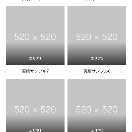
エリア1
エリア1
実績サンプル7
実績サンプル6
エリア1
エリア1